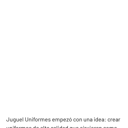
elegancia, profesionalismo y funcionalidad.
Cada puntada refleja nuestra pasión por la
moda y nuestro compromiso con la calidad.
Juguel Uniformes empezó con una idea: crear
uniformes de alta calidad que sirvieran como